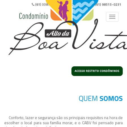
(61) 3387-1060
(61) 3251-9300
(61) 98515-0231
Toggle
navigati
QUEM
SOMOS
Conforto, lazer e segurança são os principais requisitos na hora de
escolher o local para sua família morar, e o CABV foi pensado para